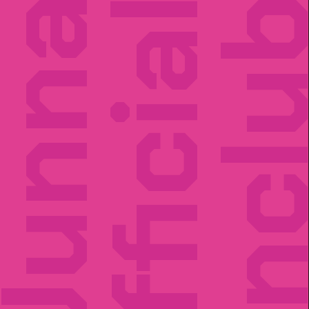
unna
Official
Fancl