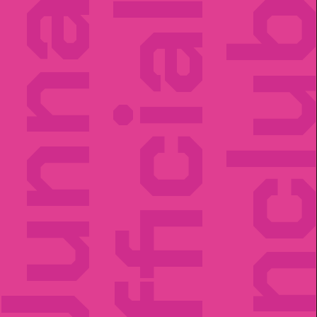
unna
Official
Fancl