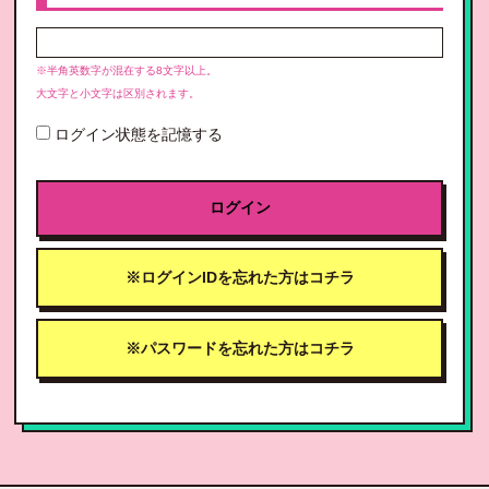
※半角英数字が混在する8文字以上。
大文字と小文字は区別されます。
ログイン状態を記憶する
※ログインIDを忘れた方はコチラ
※パスワードを忘れた方はコチラ