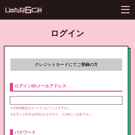
ログイン
クレジットカードにてご登録の方
ログインID/メールアドレス
※半角英数及び-(ハイフン)にてご入力下さい。
大文字と小文字は区別されますので、入力時にご注意下さい。
パスワード