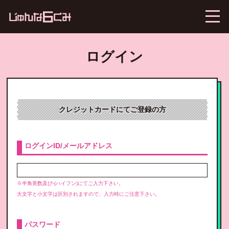
ログイン
クレジットカードにてご登録の方
ログインID/メールアドレス
※半角英数及び-(ハイフン)にてご入力下さい。
大文字と小文字は区別されますので、入力時にご注意下さい。
パスワード