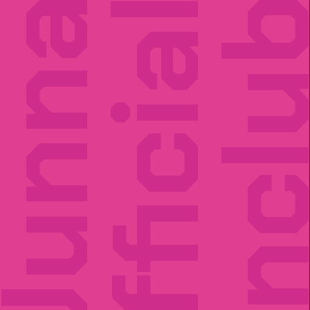
unna
Official
Fancl