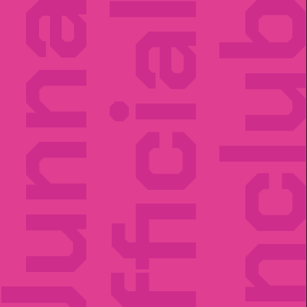
unna
Official
Fancl