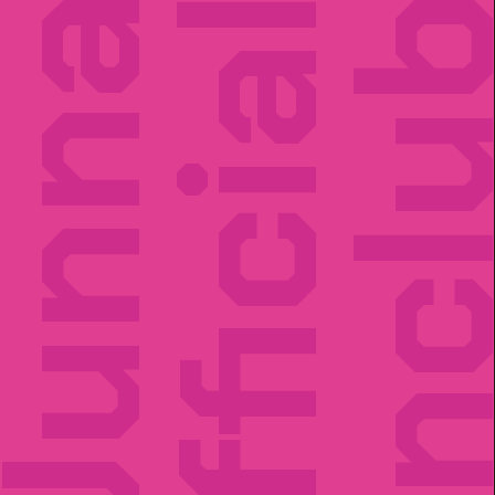
unna
Official
Fancl