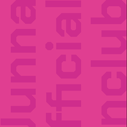
unna
Official
Fancl