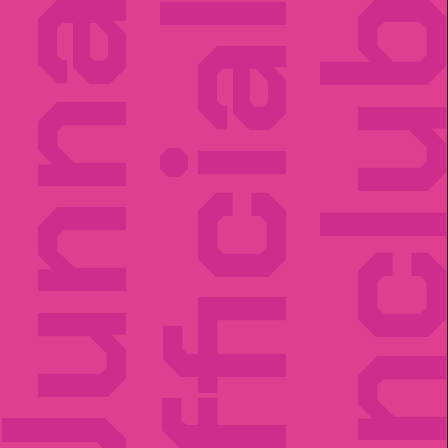
unna
Official
Fancl