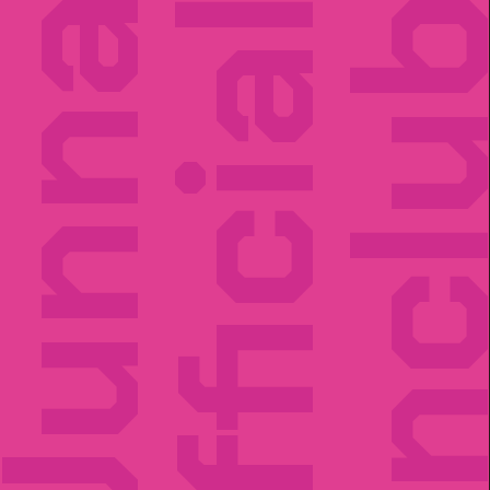
unna
Official
Fancl